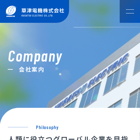
HOME
ホーム
Company
COMPAN
NEWS
ご挨拶
会社概要・
会社沿革
会社案内
アクセス
お知らせ
Y
OUR SOLUTION
会社案内
草津電機のものづくり
ESG・
草津電機グ
アスリート
View top
SDGsへの
ループ
社員
MOTOR CUSTOMIZE
取組み
モータカスタマイズ
Philosophy
DISCOVERY
人類に役立つグローバル企業を目指
こんなところで草津電機