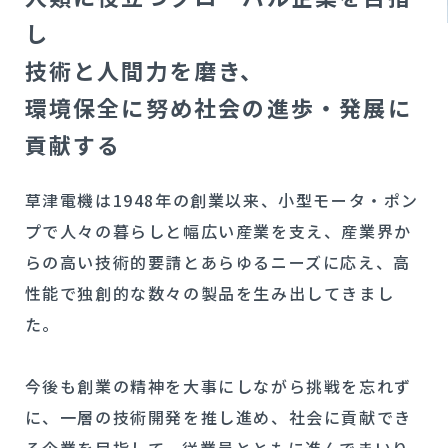
し
COMPANY
技術と人間力を磨き、
会社案内
環境保全に努め社会の進歩・発展に
RECRUIT
貢献する
採用サイト
CONTACT
草津電機は1948年の創業以来、小型モータ・ポン
お問い合わせ一覧
プで人々の暮らしと幅広い産業を支え、産業界か
らの高い技術的要請とあらゆるニーズに応え、高
製品に関するお問い合わせ
性能で独創的な数々の製品を生み出してきまし
た。
資材調達に関するお問い合わせ
今後も創業の精神を大事にしながら挑戦を忘れず
に、一層の技術開発を推し進め、社会に貢献でき
当社に関するお問い合わせ