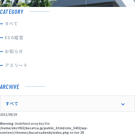
CATEGORY
COMPANY
会社案内
すべて
RECRUIT
ESG経営
採用サイト
お知らせ
CONTACT
アスリート
お問い合わせ一覧
製品に関するお問い合わせ
ARCHIVE
すべて
資材調達に関するお問い合わせ
2021/09/29
Warning
: Undefined array key 0 in
当社に関するお問い合わせ
/home/xkst932/kusatsu.jp/public_html/cms_5432/wp-
content/themes/kusatsudenki/index.php
on line
29