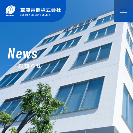
HOME
ホーム
News
COMPAN
NEWS
ご挨拶
会社概要・
会社沿革
お知らせ
アクセス
お知らせ
Y
OUR SOLUTION
会社案内
草津電機のものづくり
ESG・
草津電機グ
アスリート
View top
SDGsへの
ループ
社員
MOTOR CUSTOMIZE
取組み
モータカスタマイズ
DISCOVERY
こんなところで草津電機