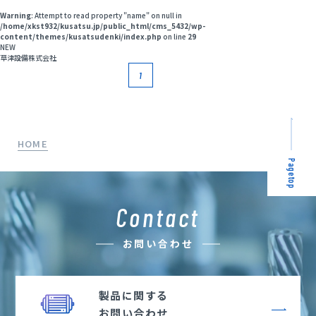
Warning
: Attempt to read property "name" on null in
プライバシーポリシー
/home/xkst932/kusatsu.jp/public_html/cms_5432/wp-
content/themes/kusatsudenki/index.php
on line
29
NEW
草津設備株式会社
サイトマップ
1
HOME
Pagetop
Contact
お問い合わせ
製品に関する
お問い合わせ