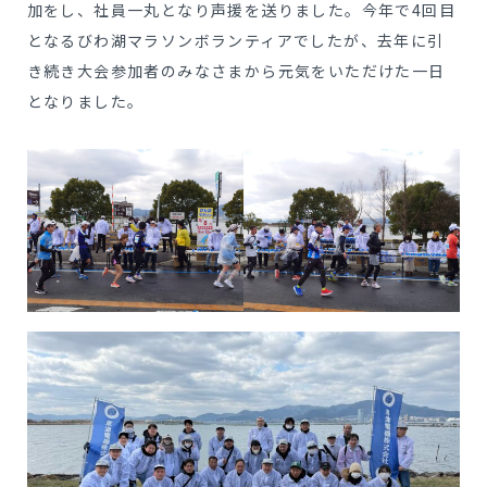
加をし、社員一丸となり声援を送りました。今年で4回目
となるびわ湖マラソンボランティアでしたが、去年に引
COMPANY
き続き大会参加者のみなさまから元気をいただけた一日
会社案内
となりました。
RECRUIT
採用サイト
CONTACT
お問い合わせ一覧
製品に関するお問い合わせ
資材調達に関するお問い合わせ
当社に関するお問い合わせ