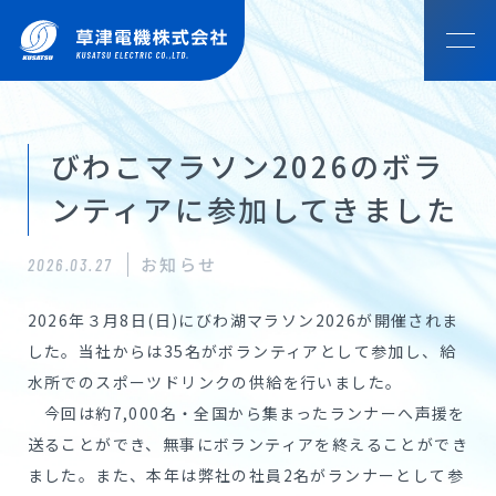
HOME
びわこマラソン2026のボラ
ホーム
ンティアに参加してきました
COMPAN
NEWS
ご挨拶
会社概要・
会社沿革
アクセス
お知らせ
Y
お知らせ
2026.03.27
OUR SOLUTION
会社案内
2026年３月8日(日)にびわ湖マラソン2026が開催されま
草津電機のものづくり
ESG・
草津電機グ
アスリート
した。当社からは35名がボランティアとして参加し、給
View top
SDGsへの
ループ
社員
MOTOR CUSTOMIZE
水所でのスポーツドリンクの供給を行いました。
取組み
モータカスタマイズ
今回は約7,000名・全国から集まったランナーへ声援を
送ることができ、無事にボランティアを終えることができ
DISCOVERY
ました。また、本年は弊社の社員2名がランナーとして参
こんなところで草津電機